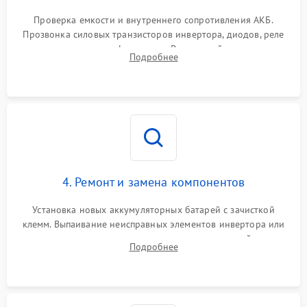
Поломка системы защиты
1000 ₽
Подробнее →
от перегрузок
Проверка емкости и внутреннего сопротивления АКБ.
Прозвонка силовых транзисторов инвертора, диодов, реле
Неисправность системы
переключения и трансформатора. Визуальный поиск вздутых
Подробнее
защиты от короткого
1500 ₽
Подробнее →
конденсаторов и прогаров на печатной плате.
замыкания
Повреждение системы
1000 ₽
Подробнее →
защиты от перегрева
Неисправность системы
защиты от
1500 ₽
Подробнее →
перенапряжения
4. Ремонт и замена компонентов
Установка новых аккумуляторных батарей с зачисткой
клемм. Выпаивание неисправных элементов инвертора или
цепи зарядки и монтаж новых радиодеталей.
Подробнее
Восстановление поврежденных токоведущих дорожек и
замена реле.