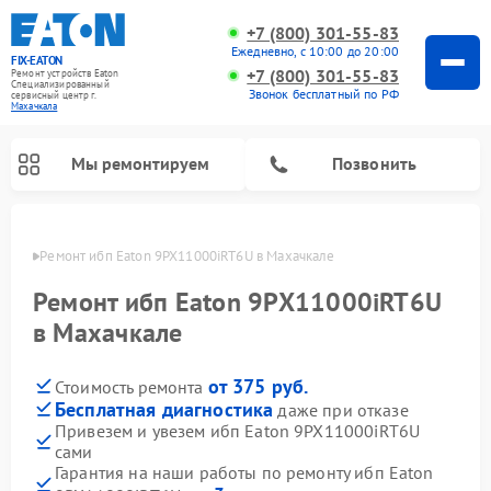
+7 (800) 301-55-83
Ежедневно, с 10:00 до 20:00
FIX-EATON
+7 (800) 301-55-83
Ремонт устройств Eaton
Специализированный
Звонок бесплатный по РФ
cервисный центр г.
Махачкала
Мы ремонтируем
Позвонить
чкале
Ремонт ибп Eaton 9PX11000iRT6U в Махачкале
Ремонт ибп Eaton 9PX11000iRT6U
в Махачкале
от 375 руб.
Стоимость ремонта
Бесплатная диагностика
даже при отказе
Привезем и увезем ибп Eaton 9PX11000iRT6U
сами
Гарантия на наши работы по ремонту ибп Eaton