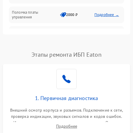
Поломка платы
Механика
2000 ₽
Подробнее →
управления
Неисправность
3000 ₽
Подробнее →
трансформатора
Повреждение
Этапы ремонта ИБП Eaton
500 ₽
Подробнее →
конденсаторов
Поломка предохранителя
100 ₽
Подробнее →
Неисправность системы
1000 ₽
Подробнее →
охлаждения
1. Первичная диагностика
Неисправность
500 ₽
Подробнее →
Внешний осмотр корпуса и разъемов. Подключение к сети,
индикаторов
проверка индикации, звуковых сигналов и кодов ошибок.
Измерение входного и выходного напряжения. Оценка
Поломка фильтров
Подробнее
1000 ₽
Подробнее →
реакции ИБП на отключение основного питания без
(EMI/EMC)