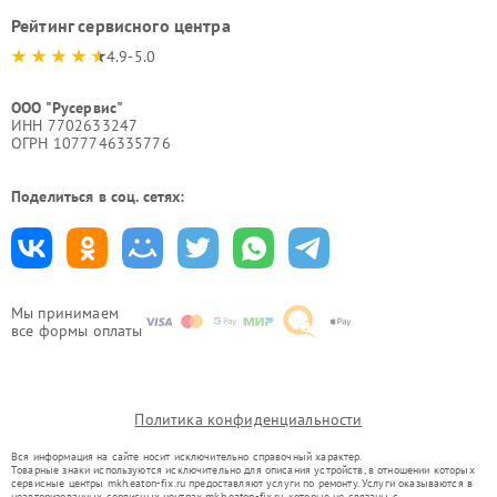
Рейтинг сервисного центра
4.9-5.0
ООО "Русервис"
ИНН 7702633247
ОГРН 1077746335776
Поделиться в соц. сетях:
Мы принимаем
все формы оплаты
Политика конфиденциальности
Вся информация на сайте носит исключительно справочный характер.
Товарные знаки используются исключительно для описания устройств, в отношении которых
сервисные центры mkh.eaton-fix.ru предоставляют услуги по ремонту. Услуги оказываются в
неавторизованных сервисных центрах mkh.eaton-fix.ru, которые не связаны с