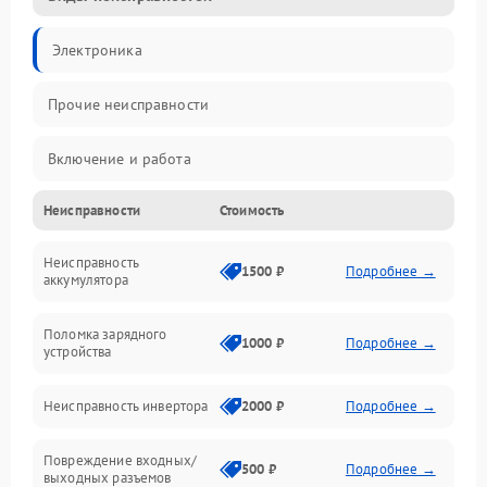
Электроника
Прочие неисправности
Включение и работа
Неисправности
Стоимость
Работа с нагрузкой
Неисправность
Звук и индикация
1500 ₽
Подробнее →
аккумулятора
Питание и режимы
Поломка зарядного
1000 ₽
Подробнее →
устройства
Интерфейсы и связь
Неисправность инвертора
2000 ₽
Подробнее →
Температура и эксплуатация
Повреждение входных/
500 ₽
Подробнее →
выходных разъемов
Механические повреждения