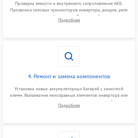
от перегрузок
Проверка емкости и внутреннего сопротивления АКБ.
Прозвонка силовых транзисторов инвертора, диодов, реле
Неисправность системы
переключения и трансформатора. Визуальный поиск вздутых
Подробнее
защиты от короткого
1500 ₽
Подробнее →
конденсаторов и прогаров на печатной плате.
замыкания
Повреждение системы
1000 ₽
Подробнее →
защиты от перегрева
Неисправность системы
защиты от
1500 ₽
Подробнее →
перенапряжения
4. Ремонт и замена компонентов
Установка новых аккумуляторных батарей с зачисткой
клемм. Выпаивание неисправных элементов инвертора или
цепи зарядки и монтаж новых радиодеталей.
Подробнее
Восстановление поврежденных токоведущих дорожек и
замена реле.