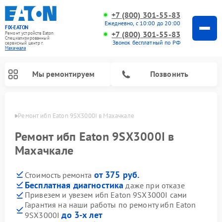
+7 (800) 301-55-83
Ежедневно, с 10:00 до 20:00
FIX-EATON
+7 (800) 301-55-83
Ремонт устройств Eaton
Специализированный
Звонок бесплатный по РФ
cервисный центр г.
Махачкала
Мы ремонтируем
Позвонить
чкале
Ремонт ибп Eaton 9SX3000I в Махачкале
Ремонт ибп Eaton 9SX3000I в
Махачкале
от 375 руб.
Стоимость ремонта
Бесплатная диагностика
даже при отказе
Привезем и увезем ибп Eaton 9SX3000I сами
Гарантия на наши работы по ремонту ибп Eaton
до 3-х лет
9SX3000I