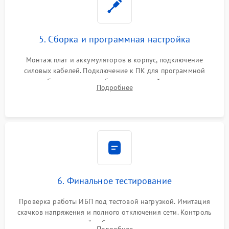
5. Сборка и программная настройка
Монтаж плат и аккумуляторов в корпус, подключение
силовых кабелей. Подключение к ПК для программной
калибровки констант батареи, настройки порогов
Подробнее
срабатывания AVR и сброса счетчиков старения АКБ.
6. Финальное тестирование
Проверка работы ИБП под тестовой нагрузкой. Имитация
скачков напряжения и полного отключения сети. Контроль
времени автономной работы, температурного режима и
Подробнее