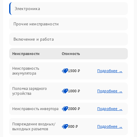
Электроника
Прочие неисправности
Включение и работа
Неисправности
Стоимость
Работа с нагрузкой
Неисправность
Звук и индикация
1500 ₽
Подробнее →
аккумулятора
Питание и режимы
Поломка зарядного
1000 ₽
Подробнее →
устройства
Интерфейсы и связь
Неисправность инвертора
2000 ₽
Подробнее →
Температура и эксплуатация
Повреждение входных/
500 ₽
Подробнее →
выходных разъемов
Механические повреждения