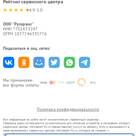
Рейтинг сервисного центра
4.9-5.0
ООО "Русервис"
ИНН 7702633247
ОГРН 1077746335776
Поделиться в соц. сетях:
Мы принимаем
все формы оплаты
Политика конфиденциальности
Вся информация на сайте носит исключительно справочный характер.
Товарные знаки используются исключительно для описания устройств, в отношении которых
сервисные центры mkh.eaton-fix.ru предоставляют услуги по ремонту. Услуги оказываются в
неавторизованных сервисных центрах mkh.eaton-fix.ru, которые не связаны с
правообладателями товарных знаков или их официальными представителями.