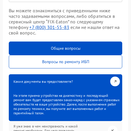
Вы можете ознакомиться с приведенными ниже
часто задаваемыми вопросами, либо обратиться в
сервисный центр “FIX-Eaton” по следующему
телефону
+7 (800) 301-55-83
если не нашли ответ на
свой вопрос.
Общие вопросы
Вопросы по ремонту ИБП
Какие документы вы предоставляете?
На этапе приема устройства на диагностику и последующий
ремонт вам будет предоставлен заказ-наряд с указанием страховых
обязательств на ваше устройство. Далее, после выполнения работ
по ремонту техники, вы получите акт выполненных работ и
гарантийный талон.
Я уже знаю в чем неисправность и какой
ремонт необходим. Для чего проводить