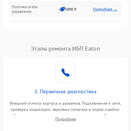
Поломка платы
Механика
2000 ₽
Подробнее →
управления
Неисправность
3000 ₽
Подробнее →
трансформатора
Повреждение
Этапы ремонта ИБП Eaton
500 ₽
Подробнее →
конденсаторов
Поломка предохранителя
100 ₽
Подробнее →
Неисправность системы
1000 ₽
Подробнее →
охлаждения
1. Первичная диагностика
Неисправность
500 ₽
Подробнее →
Внешний осмотр корпуса и разъемов. Подключение к сети,
индикаторов
проверка индикации, звуковых сигналов и кодов ошибок.
Измерение входного и выходного напряжения. Оценка
Поломка фильтров
Подробнее
1000 ₽
Подробнее →
реакции ИБП на отключение основного питания без
(EMI/EMC)
нагрузки.