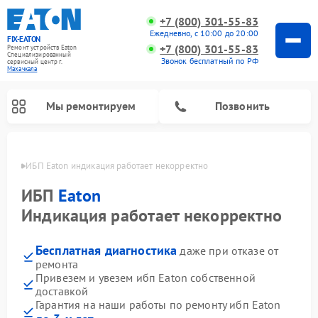
+7 (800) 301-55-83
Ежедневно, с 10:00 до 20:00
FIX-EATON
+7 (800) 301-55-83
Ремонт устройств Eaton
Специализированный
Звонок бесплатный по РФ
cервисный центр г.
Махачкала
Мы ремонтируем
Позвонить
чкале
ИБП Eaton индикация работает некорректно
ИБП
Eaton
Индикация работает некорректно
Бесплатная диагностика
даже при отказе от
ремонта
Привезем и увезем ибп Eaton собственной
доставкой
Гарантия на наши работы по ремонту ибп Eaton