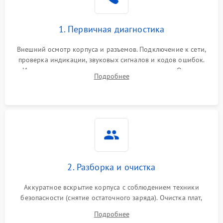
1. Первичная диагностика
Внешний осмотр корпуса и разъемов. Подключение к сети,
проверка индикации, звуковых сигналов и кодов ошибок.
Измерение входного и выходного напряжения. Оценка
Подробнее
реакции ИБП на отключение основного питания без
нагрузки.
2. Разборка и очистка
Аккуратное вскрытие корпуса с соблюдением техники
безопасности (снятие остаточного заряда). Очистка плат,
радиаторов и кулеров от пыли с помощью сжатого воздуха
Подробнее
и кистей для предотвращения перегрева и замыканий.