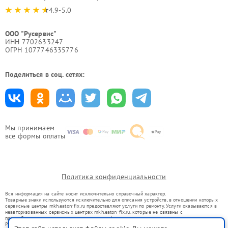
4.9-5.0
ООО "Русервис"
ИНН 7702633247
ОГРН 1077746335776
Поделиться в соц. сетях:
Мы принимаем
все формы оплаты
Политика конфиденциальности
Вся информация на сайте носит исключительно справочный характер.
Товарные знаки используются исключительно для описания устройств, в отношении которых
сервисные центры mkh.eaton-fix.ru предоставляют услуги по ремонту. Услуги оказываются в
неавторизованных сервисных центрах mkh.eaton-fix.ru, которые не связаны с
правообладателями товарных знаков или их официальными представителями.
Ремонт осуществляется для устройств, уже введенных в гражданский оборот в соответствии