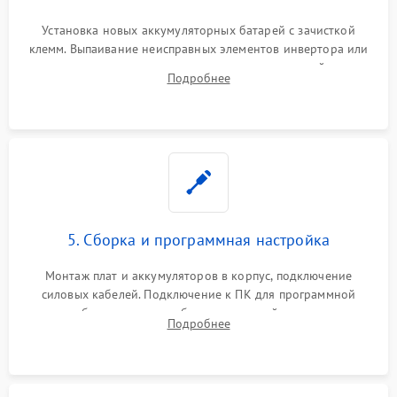
Установка новых аккумуляторных батарей с зачисткой
клемм. Выпаивание неисправных элементов инвертора или
цепи зарядки и монтаж новых радиодеталей.
Подробнее
Восстановление поврежденных токоведущих дорожек и
замена реле.
5. Сборка и программная настройка
Монтаж плат и аккумуляторов в корпус, подключение
силовых кабелей. Подключение к ПК для программной
калибровки констант батареи, настройки порогов
Подробнее
срабатывания AVR и сброса счетчиков старения АКБ.