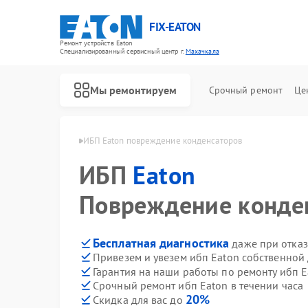
FIX-EATON
Ремонт устройств Eaton
Специализированный cервисный центр г.
Махачкала
Мы ремонтируем
Срочный ремонт
Це
п Eaton в Махачкале
ИБП Eaton повреждение конденсаторов
ИБП
Eaton
Повреждение конде
Бесплатная диагностика
даже при отказ
Привезем и увезем ибп Eaton собственной
Гарантия на наши работы по ремонту ибп 
Срочный ремонт ибп Eaton в течении часа
20%
Скидка для вас до